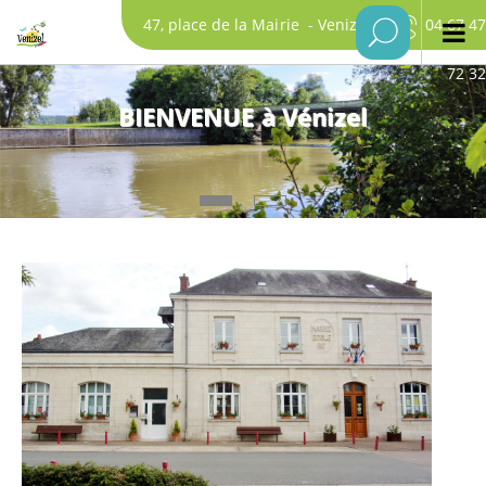
47, place de la Mairie - Venizel
04 67 47
72 32
BIENVENUE à Vénizel